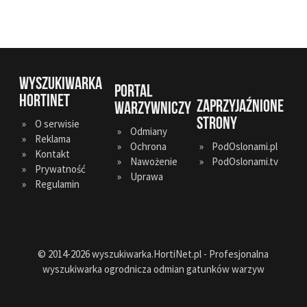
WYSZUKIWARKA
PORTAL
HORTINET
ZAPRZYJAŹNIONE
WARZYWNICZY
STRONY
O serwisie
Odmiany
Reklama
Ochrona
PodOslonami.pl
Kontakt
Nawożenie
PodOslonami.tv
Prywatność
Uprawa
Regulamin
© 2014-2026 wyszukiwarka.HortiNet.pl - Profesjonalna
wyszukiwarka ogrodnicza odmian gatunków warzyw