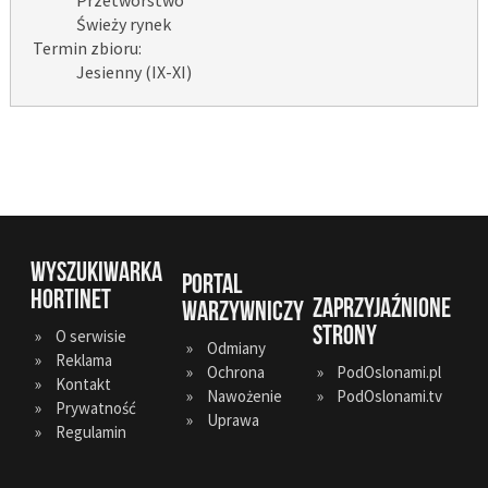
Świeży rynek
Termin zbioru:
Jesienny (IX-XI)
WYSZUKIWARKA
PORTAL
HORTINET
ZAPRZYJAŹNIONE
WARZYWNICZY
STRONY
O serwisie
Odmiany
Reklama
Ochrona
PodOslonami.pl
Kontakt
Nawożenie
PodOslonami.tv
Prywatność
Uprawa
Regulamin